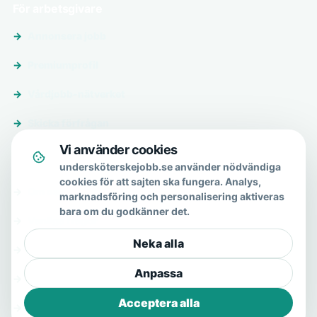
För arbetsgivare
Annonsera jobb
Premiumprofil
Vårdjobb-nätverket
Skicka förfrågan
Vi använder cookies
Om & hjälp
undersköterskejobb.se använder nödvändiga
cookies för att sajten ska fungera. Analys,
Om oss
marknadsföring och personalisering aktiveras
bara om du godkänner det.
Vanliga frågor
Neka alla
Kontakt
Anpassa
Integritetspolicy
Acceptera alla
Allmänna villkor