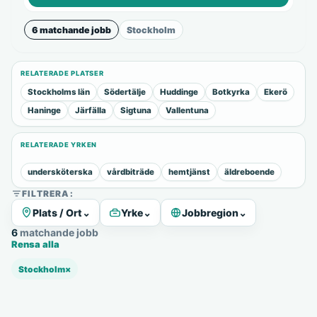
6 matchande jobb
Stockholm
RELATERADE PLATSER
Stockholms län
Södertälje
Huddinge
Botkyrka
Ekerö
Haninge
Järfälla
Sigtuna
Vallentuna
RELATERADE YRKEN
undersköterska
vårdbiträde
hemtjänst
äldreboende
FILTRERA:
Plats / Ort
⌄
Yrke
⌄
Jobbregion
⌄
6 matchande jobb
Rensa alla
Stockholm
×