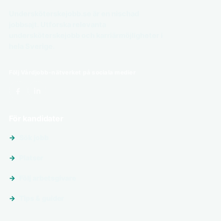
Undersköterskejobb.se är en nischad
jobbsajt. Utforska relevanta
undersköterskejobb och karriärmöjligheter i
hela Sverige.
Följ Vårdjobb-nätverket på sociala medier
För kandidater
Sök jobb
Platser
Följ arbetsgivare
Tips & guider