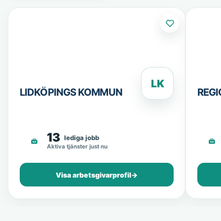
LK
LIDKÖPINGS KOMMUN
REG
13
lediga jobb
Aktiva tjänster just nu
Visa arbetsgivarprofil
→