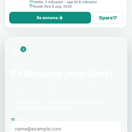
Heltid, 3 månader – upp till 6 månader
Ansök före 6 aug. 2026
→
Spara
♡
Se annons
BEVAKA JOBB
Få liknande jobb direkt
Få nya jobb som undersköterska i Stockholm
skickade till din inkorg.
Kostnadsfritt
Anpassat efter yrke och plats
Du kan avsluta när som helst
E-post