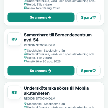
Undersköterska, vård- och specialavdelning och
mottagning
Heltid, Tills vidare
Ansök före 16 aug. 2026
→
Spara
♡
Se annons
Samordnare till Beroendecentrum
RS
avd. 54
REGION STOCKHOLM
Stockholm · Stockholms län
Undersköterska, vård- och specialavdelning och
mottagning
Heltid, Tills vidare
Ansök före 30 aug. 2026
→
Spara
♡
Se annons
Undersköterska sökes till Mobila
RS
akutenheten
REGION STOCKHOLM
Stockholm · Stockholms län
Undersköterska, vård- och specialavdelning och