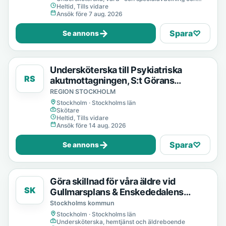
mottagning
Heltid, Tills vidare
Ansök före 7 aug. 2026
→
Spara
♡
Se annons
Undersköterska till Psykiatriska
RS
akutmottagningen, S:t Görans
sjukhusområde
REGION STOCKHOLM
Stockholm · Stockholms län
Skötare
Heltid, Tills vidare
Ansök före 14 aug. 2026
→
Spara
♡
Se annons
Göra skillnad för våra äldre vid
SK
Gullmarsplans & Enskededalens
hemtjänst?
Stockholms kommun
Stockholm · Stockholms län
Undersköterska, hemtjänst och äldreboende