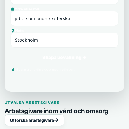
Yrke eller roll
Plats
Skapa bevakning →
Vi delar aldrig din e-post med tredje part.
UTVALDA ARBETSGIVARE
Arbetsgivare inom vård och omsorg
Utforska arbetsgivare