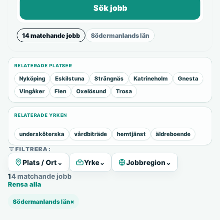
Sök jobb
14 matchande jobb
Södermanlands län
RELATERADE PLATSER
Nyköping
Eskilstuna
Strängnäs
Katrineholm
Gnesta
Vingåker
Flen
Oxelösund
Trosa
RELATERADE YRKEN
undersköterska
vårdbiträde
hemtjänst
äldreboende
FILTRERA:
Plats / Ort
⌄
Yrke
⌄
Jobbregion
⌄
14 matchande jobb
Rensa alla
Södermanlands län
×