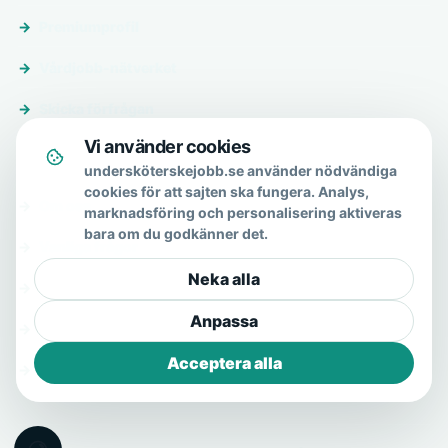
Premiumprofil
Vårdjobb-nätverket
Skicka förfrågan
Vi använder cookies
Om & hjälp
undersköterskejobb.se använder nödvändiga
cookies för att sajten ska fungera. Analys,
Om oss
marknadsföring och personalisering aktiveras
bara om du godkänner det.
Vanliga frågor
Neka alla
Kontakt
Anpassa
Integritetspolicy
Acceptera alla
Allmänna villkor