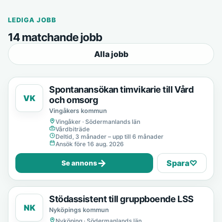
LEDIGA JOBB
14 matchande jobb
Alla jobb
Spontanansökan timvikarie till Vård
VK
och omsorg
Vingåkers kommun
Vingåker · Södermanlands län
Vårdbiträde
Deltid, 3 månader – upp till 6 månader
Ansök före 16 aug. 2026
→
Spara
♡
Se annons
Stödassistent till gruppboende LSS
NK
Nyköpings kommun
Nyköping · Södermanlands län