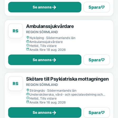
→
Spara
♡
Se annons
Ambulanssjukvårdare
RS
REGION SÖRMLAND
Nyköping · Södermanlands län
Ambulanssjukvårdare
Heltid, Tills vidare
Ansök före 18 aug. 2026
→
Spara
♡
Se annons
Skötare till Psykiatriska mottagningen
RS
REGION SÖRMLAND
Strängnäs · Södermanlands län
Undersköterska, vård- och specialavdelning och
mottagning
Heltid, Tills vidare
Ansök före 16 aug. 2026
→
Spara
♡
Se annons