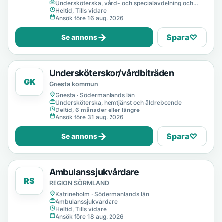
Undersköterska, vård- och specialavdelning och
mottagning
Heltid, Tills vidare
Ansök före 16 aug. 2026
→
Spara
♡
Se annons
Undersköterskor/vårdbiträden
GK
Gnesta kommun
Gnesta · Södermanlands län
Undersköterska, hemtjänst och äldreboende
Deltid, 6 månader eller längre
Ansök före 31 aug. 2026
→
Spara
♡
Se annons
Ambulanssjukvårdare
RS
REGION SÖRMLAND
Katrineholm · Södermanlands län
Ambulanssjukvårdare
Heltid, Tills vidare
Ansök före 18 aug. 2026