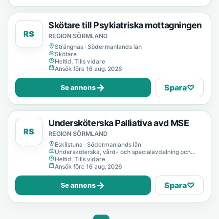
Skötare till Psykiatriska mottagningen
RS
REGION SÖRMLAND
Strängnäs · Södermanlands län
Skötare
Heltid, Tills vidare
Ansök före 16 aug. 2026
→
Spara
♡
Se annons
Undersköterska Palliativa avd MSE
RS
REGION SÖRMLAND
Eskilstuna · Södermanlands län
Undersköterska, vård- och specialavdelning och
mottagning
Heltid, Tills vidare
Ansök före 16 aug. 2026
→
Spara
♡
Se annons