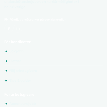
undersköterskejobb och karriärmöjligheter i
hela Sverige.
Följ Vårdjobb-nätverket på sociala medier
För kandidater
Sök jobb
Platser
Följ arbetsgivare
Tips & guider
För arbetsgivare
Annonsera jobb