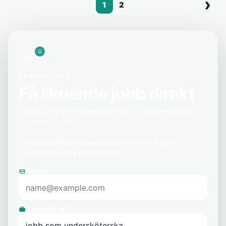
1
2
BEVAKA JOBB
Få liknande jobb direkt
Få nya jobb som undersköterska i Södermanlands
län skickade till din inkorg.
Kostnadsfritt
Anpassat efter yrke och plats
Du kan avsluta när som helst
E-post
Yrke eller roll