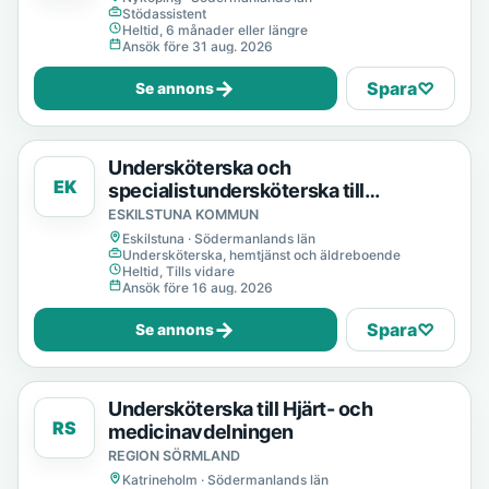
Stödassistent
Heltid, 6 månader eller längre
Ansök före 31 aug. 2026
→
Spara
♡
Se annons
Undersköterska och
EK
specialistundersköterska till
dagverksamhet
ESKILSTUNA KOMMUN
Eskilstuna · Södermanlands län
Undersköterska, hemtjänst och äldreboende
Heltid, Tills vidare
Ansök före 16 aug. 2026
→
Spara
♡
Se annons
Undersköterska till Hjärt- och
RS
medicinavdelningen
REGION SÖRMLAND
Katrineholm · Södermanlands län