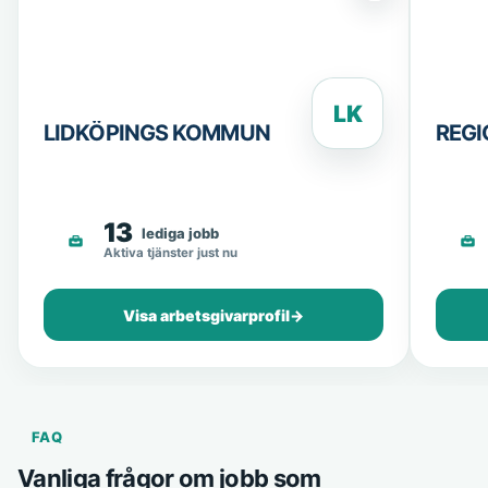
LK
LIDKÖPINGS KOMMUN
REG
13
lediga jobb
Aktiva tjänster just nu
Visa arbetsgivarprofil
→
FAQ
Vanliga frågor om jobb som